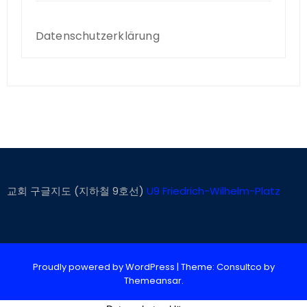
Datenschutzerklärung
교회 구글지도 (지하철 9호선)
U9 Friedrich-Wilhelm-Platz
Proudly powered by WordPress
|
Theme: Consultco by
Themeansar
.