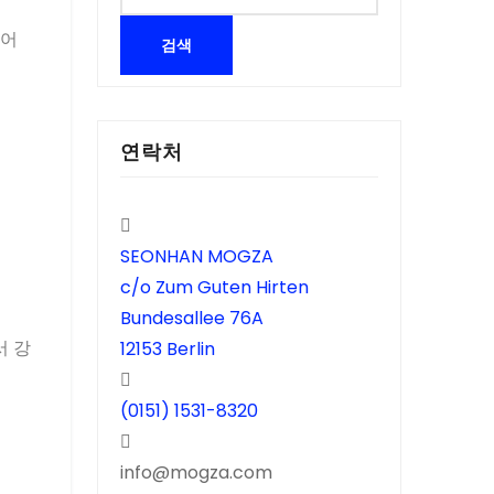
들어
연락처
SEONHAN MOGZA
c/o Zum Guten Hirten
Bundesallee 76A
12153 Berlin
서 강
(0151) 1531-8320
info@mogza.com