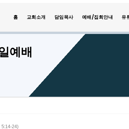
홈
교회소개
담임목사
예배/집회안내
유
 주일예배
14-24)