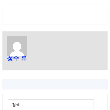
성수 류
검
색: