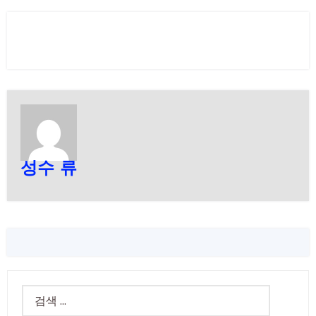
성수 류
검
색: