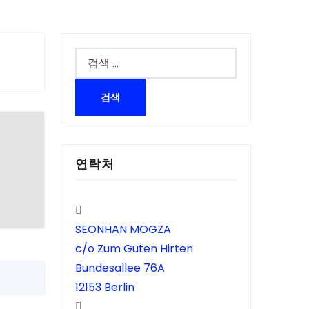
검
색:
연락처
SEONHAN MOGZA
c/o Zum Guten Hirten
Bundesallee 76A
12153 Berlin