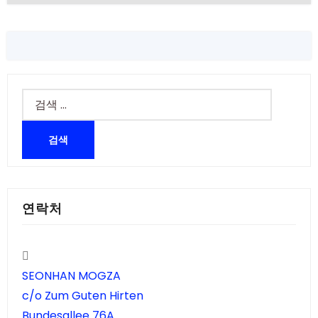
검
색:
연락처
SEONHAN MOGZA
c/o Zum Guten Hirten
Bundesallee 76A