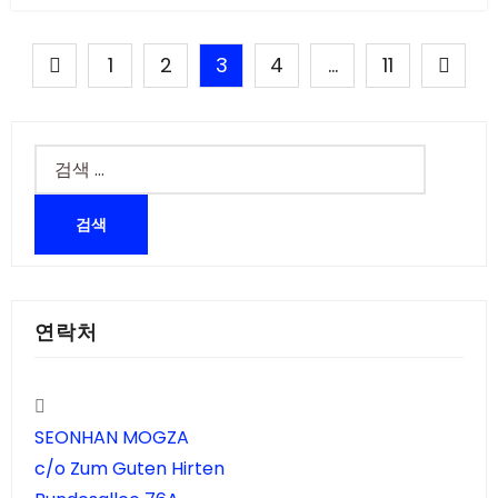
글
1
2
3
4
…
11
페
이
검
지
색:
매
김
연락처
SEONHAN MOGZA
c/o Zum Guten Hirten