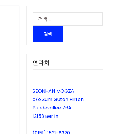
연락처
SEONHAN MOGZA
c/o Zum Guten Hirten
Bundesallee 76A
12153 Berlin
(0151) 1531-8320