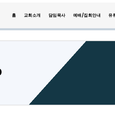
홈
교회소개
담임목사
예배/집회안내
유
0