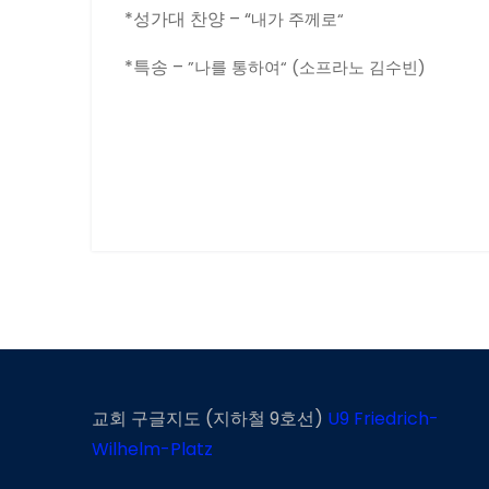
*성가대 찬양 – “
내가 주께로“
*특송 –
”나를 통하여“ (
소프라노 김수빈)
교회 구글지도 (지하철 9호선)
U9 Friedrich-
Wilhelm-Platz